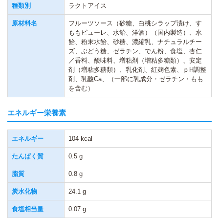
種類別
ラクトアイス
原材料名
フルーツソース（砂糖、白桃シラップ漬け、す
ももピューレ、水飴、洋酒）（国内製造）、水
飴、粉末水飴、砂糖、濃縮乳、ナチュラルチー
ズ、ぶどう糖、ゼラチン、でん粉、食塩、杏仁
／香料、酸味料、増粘剤（増粘多糖類）、安定
剤（増粘多糖類）、乳化剤、紅麹色素、ｐH調整
剤、乳酸Ca、（一部に乳成分・ゼラチン・もも
を含む）
エネルギー栄養素
エネルギー
104 kcal
たんぱく質
0.5 g
脂質
0.8 g
炭水化物
24.1 g
食塩相当量
0.07 g