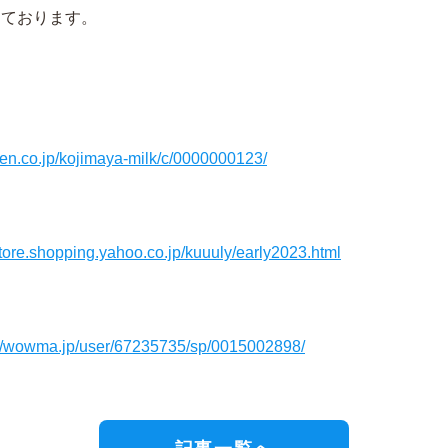
しております。
uten.co.jp/kojimaya-milk/c/0000000123/
/store.shopping.yahoo.co.jp/kuuuly/early2023.html
://wowma.jp/user/67235735/sp/0015002898/